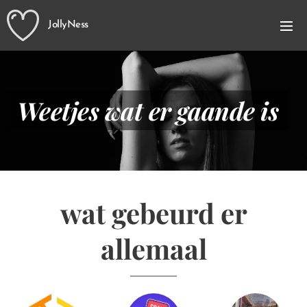
JollyNess
Weetjes wat er gaande is
wat gebeurd er
allemaal