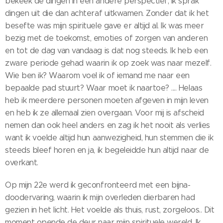
bekeek de dingen in een andere perspectief, Ik sprak
dingen uit die dan achteraf uitkwamen. Zonder dat ik het
besefte was mijn spirituele gave er altijd al. Ik was meer
bezig met de toekomst, emoties of zorgen van anderen
en tot de dag van vandaag is dat nog steeds. Ik heb een
zware periode gehad waarin ik op zoek was naar mezelf.
Wie ben ik? Waarom voel ik of iemand me naar een
bepaalde pad stuurt? Waar moet ik naartoe? .... Helaas
heb ik meerdere personen moeten afgeven in mijn leven
en heb ik ze allemaal zien overgaan. Voor mij is afscheid
nemen dan ook heel anders en zag ik het nooit als verlies
want ik voelde altijd hun aanwezigheid, hun stemmen die ik
steeds bleef horen en ja, ik begeleidde hun altijd naar de
overkant.
Op mijn 22e werd ik geconfronteerd met een bijna-
doodervaring, waarin ik mijn overleden dierbaren had
gezien in het licht. Het voelde als thuis, rust, zorgeloos.. Dit
moment opende de deur naar mijn spirituele wereld. Ik