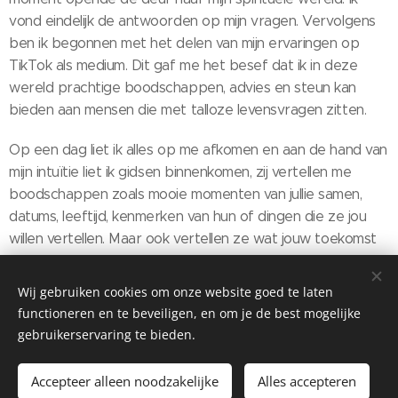
vond eindelijk de antwoorden op mijn vragen. Vervolgens
ben ik begonnen met het delen van mijn ervaringen op
TikTok als medium. Dit gaf me het besef dat ik in deze
wereld prachtige boodschappen, advies en steun kan
bieden aan mensen die met talloze levensvragen zitten.
Op een dag liet ik alles op me afkomen en aan de hand van
mijn intuïtie liet ik gidsen binnenkomen, zij vertellen me
boodschappen zoals mooie momenten van jullie samen,
datums, leeftijd, kenmerken van hun of dingen die ze jou
willen vertellen. Maar ook vertellen ze wat jouw toekomst
nog te wachten staat. Ik ben de boodschapper van jullie
communicatie, en laat ik jullie warmte, energie en
Wij gebruiken cookies om onze website goed te laten
momenten herbeleven of ga ik samen met jullie naar het
functioneren en te beveiligen, en om je de best mogelijke
proces van loslaten, afscheid nemen en accepteren.
gebruikerservaring te bieden.
Accepteer alleen noodzakelijke
Alles accepteren